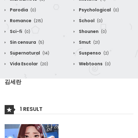
Parodia
Psychological
(0)
(0)
Romance
School
(215)
(0)
Sci-fi
Shounen
(0)
(0)
Sin censura
Smut
(5)
(21)
Supernatural
Suspenso
(14)
(2)
Vida Escolar
Webtoons
(20)
(0)
김세란
1 RESULT