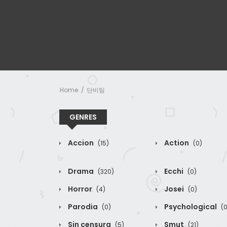
Home
단비팀
GENRES
Accion
Action
(15)
(0)
Drama
Ecchi
(320)
(0)
Horror
Josei
(4)
(0)
Parodia
Psychological
(0)
(0
Sin censura
Smut
(5)
(21)