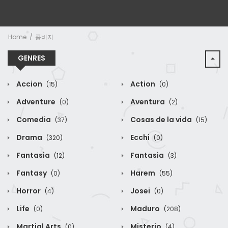
Home
콩비지
GENRES
Accion
Action
(15)
(0)
Adventure
Aventura
(0)
(2)
Comedia
Cosas de la vida
(37)
(15)
Drama
Ecchi
(320)
(0)
Fantasia
Fantasia
(12)
(3)
Fantasy
Harem
(0)
(55)
Horror
Josei
(4)
(0)
Life
Maduro
(0)
(208)
Martial Arts
Misterio
(0)
(4)