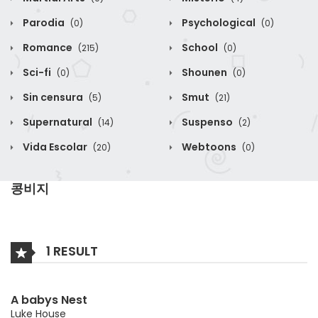
Parodia
Psychological
(0)
(0)
Romance
School
(215)
(0)
Sci-fi
Shounen
(0)
(0)
Sin censura
Smut
(5)
(21)
Supernatural
Suspenso
(14)
(2)
Vida Escolar
Webtoons
(20)
(0)
콩비지
1 RESULT
A babys Nest
Luke House