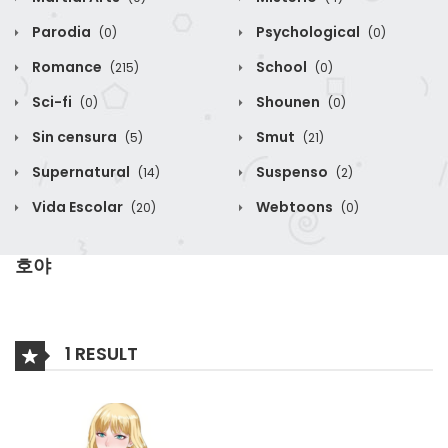
Parodia
Psychological
(0)
(0)
Romance
School
(215)
(0)
Sci-fi
Shounen
(0)
(0)
Sin censura
Smut
(5)
(21)
Supernatural
Suspenso
(14)
(2)
Vida Escolar
Webtoons
(20)
(0)
호야
1 RESULT