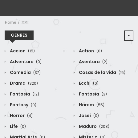
Home
호야
GENRES
Accion
Action
(15)
(0)
Adventure
Aventura
(0)
(2)
Comedia
Cosas de la vida
(37)
(15)
Drama
Ecchi
(320)
(0)
Fantasia
Fantasia
(12)
(3)
Fantasy
Harem
(0)
(55)
Horror
Josei
(4)
(0)
Life
Maduro
(0)
(208)
Martial Arts
Misterio
(0)
(4)