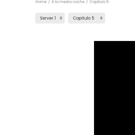
Home
A la media noche
Capitulo 5