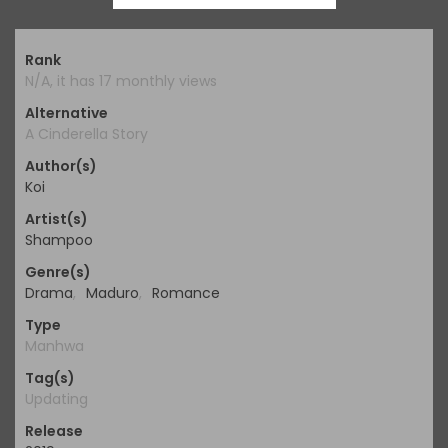
Rank
N/A, it has 17 monthly views
Alternative
A Cinderella Story
Author(s)
Koi
Artist(s)
Shampoo
Genre(s)
Drama
,
Maduro
,
Romance
Type
Manhwa
Tag(s)
Updating
Release