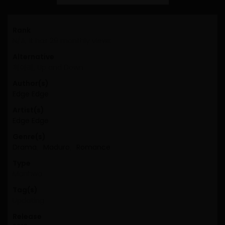
Rank
N/A, it has 29 monthly views
Alternative
위아래, Up and Down
Author(s)
Edge Edge
Artist(s)
Edge Edge
Genre(s)
Drama
,
Maduro
,
Romance
Type
Manhwa
Tag(s)
Updating
Release