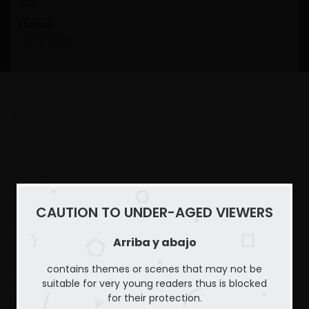
2018
Status
Completed
SUMMARY
Ver Arriba y abajo manhwa completo también conocido
como (AKA) “이러지마! 김서방”. Este manhwa curso se lanzó
en 2020. La historia fue escrita por Gyulpi y las ilustraciones
por Kkamja. El webtoon yerno trata sobre Drama, Mature,
CAUTION TO UNDER-AGED VIEWERS
Smut story.
Arriba y abajo
Arriba y abajo – Ver Comic (Toomics) COMPLETO solo en
mundomanhwa el mejor sitio de para ver
contains themes or scenes that may not be
manhwas,mangas y cómics, aquí puedes encontrar todos
suitable for very young readers thus is blocked
los capítulos de tus manhwas, mangas y cómics favoritos.
for their protection.
hacemos todo lo posible para recopilar los capítulos de