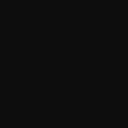
su historia sexual?”
Park Dong woo un chico que acaba de unirse a una
compañía por el consejo de su amigo tendrá que
enfrentarse al sensual cuerpo de su jefa…
“¿Hey, aceptaras mi corazón?”
No lo olvides, solo mundomanhwa traerá los comics mas
actualizados y nuevos para tu gusto y facilidad de
descarga, no olvides dejar tu comentario si te gusto el
cómic, aquí encontraras toomics nuevos y completos para
tu gusto, solo aquí obtendrás los toomics hasta el ultimo
capítulo.
Mundomanhwa trae a tu disposiciones miles de manhwas
para que disfrutes de los mejores manhuas y manhwas
totalmente gratis para ti.
LATEST MANGA RELEASES