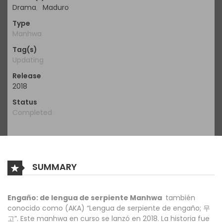
Drama
,
Maduro
Type
Manhwa
Tag(s)
Updating
Release
2018
Status
Completed
SUMMARY
Engaño: de lengua de serpiente Manhwa
también
conocido como (AKA) “Lengua de serpiente de engaño; 무
고”. Este manhwa en curso se lanzó en 2018. La historia fue