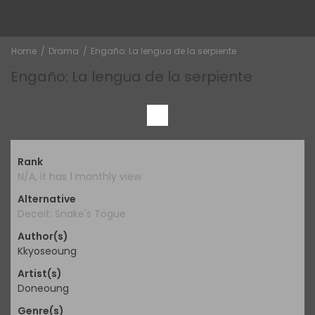
Home
Drama
Engaño: La lengua de la serpiente
Engaño: La lengua de la serpiente
Rank
N/A, it has 1 monthly view
Alternative
Deceit: Snake's Togue
Author(s)
Kkyoseoung
Artist(s)
Doneoung
Genre(s)