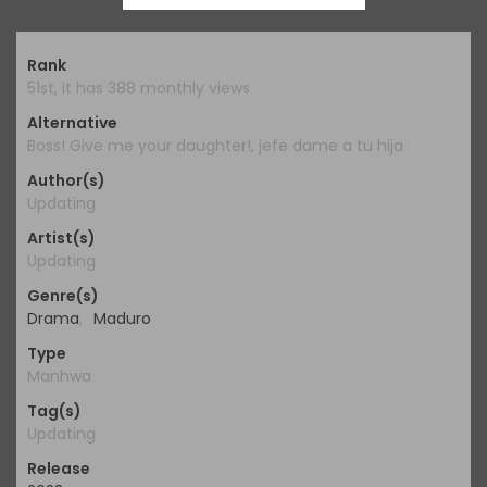
Rank
51st, it has 388 monthly views
Alternative
Boss! Give me your daughter!, jefe dame a tu hija
Author(s)
Updating
Artist(s)
Updating
Genre(s)
Drama
,
Maduro
Type
Manhwa
Tag(s)
Updating
Release