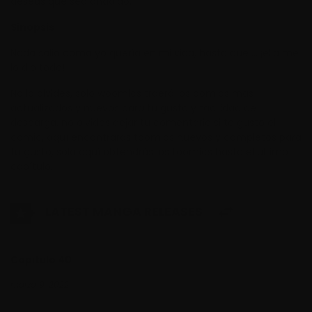
deseas que sea añadido.
Sinopsis
Nada salió como yo quería en mi vida, hasta que … ¡ella me
lo dio todo!
No lo olvides, solo woomics traerá los comics mas
actualizados y nuevos para tu gusto y facilidad de
descarga, no olvides dejar tu comentario si te gusto el
cómic, aquí encontraras toomics nuevos y completos para
tu gusto, solo aquí obtendrás los toomics hasta el ultimo
capítulo.
LATEST MANGA RELEASES
Capitulo 40
marzo 9, 2022