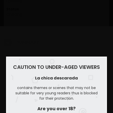
Updating
Status
OnGoing
SUMMARY
La chica descarada Comic completo también conocido
como (AKA) “이러지마! 김서방”. Este manhwa curso se lanzó
CAUTION TO UNDER-AGED VIEWERS
en 2020. La historia fue escrita por Gyulpi y las ilustraciones
por Kkamja. El webtoon yerno trata sobre Drama, Mature,
La chica descarada
Smut story.
La chica descarada – Ver
contains themes or scenes that may not be
suitable for very young readers thus is blocked
Comic COMPLETO
for their protection.
Are you over 18?
La chica descarada – Ver Comic (Toomics) COMPLETO