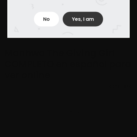
solo en Woomics el mejor sitio de para ver
manhwas,mangas y cómics, aquí puedes encontrar todos
los capítulos de tus manhwas, mangas y cómics favoritos.
No
Yes, I am
hacemos todo lo posible para recopilar los capítulos de
todos los cómics de tu agrado. Ninguno de los cómics son
de nuestra propiedad y ninguno se encuentra alojado en
nuestros servidores.
Manhwa The Giving Girl
COMPLETO en español para
ver online
Enlaces por woomics cómic La chica descarada
completo
en linea aquí podrás ver todos los cómics más
actualizados y nuevos podrás verlos totalmente gratis
aquí, solo en woomics, para mas cómics puedes visitar
esta pagina online:
apollcomics.xyz
, con miles de historias
diferentes estos cómics te entretendrán por horas o hasta
días, no te pierdas de ningún capitulo, si deseas algún
cómic debes dejar tu comentario pidiendo el cómic que