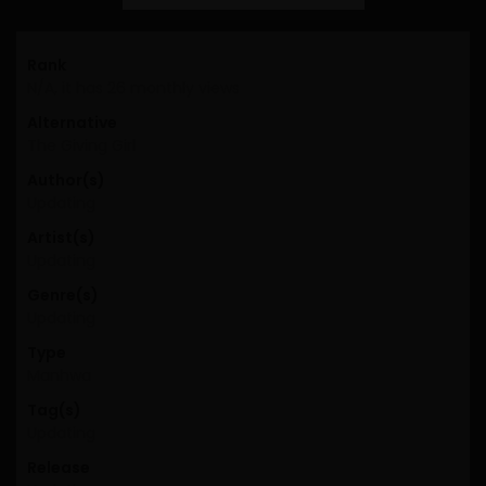
Rank
N/A, it has 26 monthly views
Alternative
The Giving Girl
Author(s)
Updating
Artist(s)
Updating
Genre(s)
Updating
Type
Manhwa
Tag(s)
Updating
Release