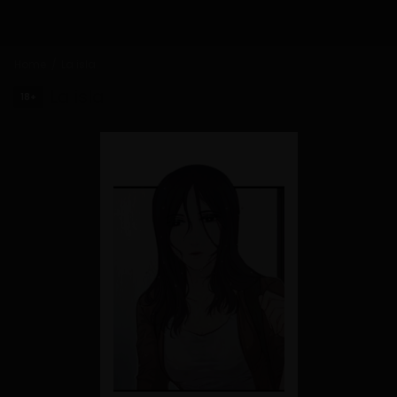
Home
La isla
La isla
18+