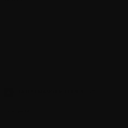
Hay una pequeña isla sin nombre ubicada cerca de los
mares del sur de Corea … ¡Esta es la historia de mi
venganza …!
No lo olvides, solo woomics traerá los comics mas
actualizados y nuevos para tu gusto y facilidad de
descarga, no olvides dejar tu comentario si te gusto el
cómic, aquí encontraras toomics nuevos y completos para
tu gusto, solo aquí obtendrás los toomics hasta el ultimo
capítulo.
LATEST MANGA RELEASES
Capitulo 44
marzo 9, 2022