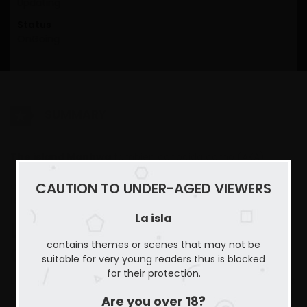
Updating
Status
OnGoing
SUMMARY
The island Manhwa
también conocida como (AKA)
“섬”. Este comic completo se lanzó en 2017. La historia fue
CAUTION TO UNDER-AGED VIEWERS
escrita por K y las ilustraciones por Eye Drops.
El webtoon
Island
trata sobre Drama, Mature, Smut story.
La isla
La isla – Ver Comic
contains themes or scenes that may not be
COMPLETO
suitable for very young readers thus is blocked
for their protection.
La isla – Ver Comic (Toomics) COMPLETO solo en Woomics
el mejor sitio de para ver manhwas,mangas y cómics, aquí
Are you over 18?