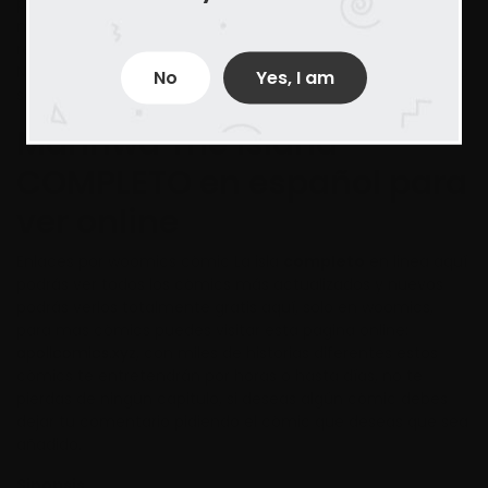
puedes encontrar todos los capítulos de tus manhwas,
mangas y cómics favoritos. hacemos todo lo posible para
recopilar los capítulos de todos los cómics de tu agrado.
Ninguno de los cómics son de nuestra propiedad y ninguno
No
Yes, I am
se encuentra alojado en nuestros servidores.
Manhwa The island
COMPLETO en español para
ver online
Enlaces por woomics cómic La isla
completo
en linea aquí
podrás ver todos los cómics más actualizados y nuevos
podrás verlos totalmente gratis aquí, solo en woomics,
para mas cómics puedes visitar esta pagina online:
apollcomics.xyz
, con miles de historias diferentes estos
cómics te entretendrán por horas o hasta días, no te
pierdas de ningún capitulo, si deseas algún cómic debes
dejar tu comentario pidiendo el cómic que deseas que sea
añadido.
Sinopsis