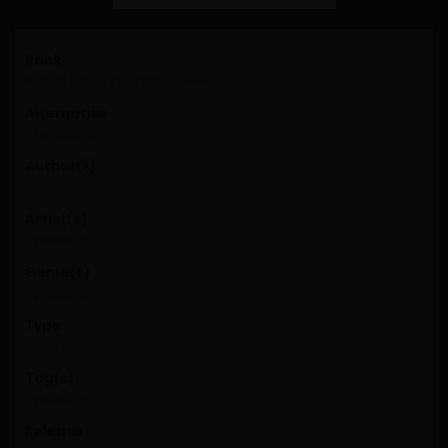
Rank
N/A, it has 3 monthly views
Alternative
The island
Author(s)
Updating
Artist(s)
Updating
Genre(s)
Updating
Type
Manhwa
Tag(s)
Updating
Release