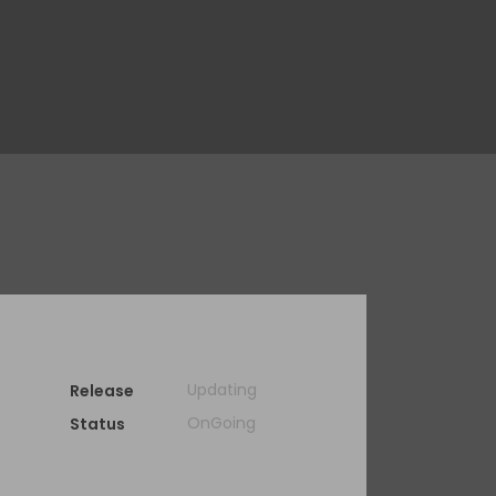
Updating
Release
OnGoing
Status