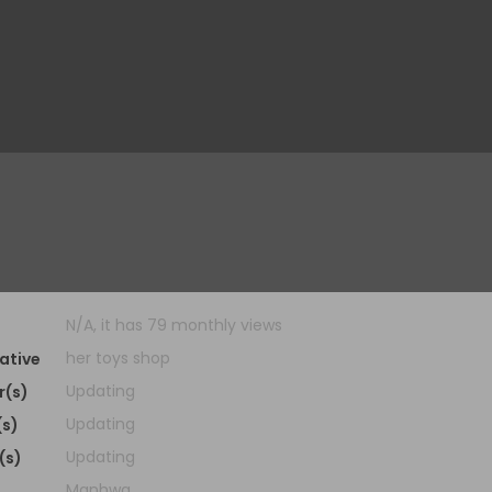
N/A, it has 79 monthly views
her toys shop
ative
Updating
r(s)
Updating
(s)
Updating
(s)
Manhwa