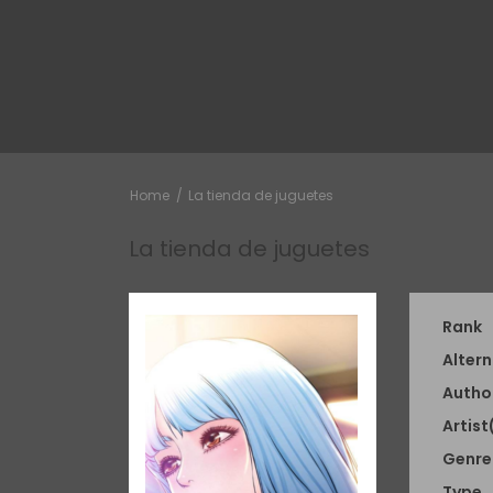
Home
La tienda de juguetes
La tienda de juguetes
Rank
Altern
Autho
Artist
Genre
Type