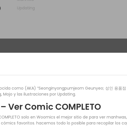
Updating
)
ocida como (AKA) “Seonginyongpumjeom Geunyeo; 성인 용품점 그녀
, Mojo y las ilustraciones por Updating.
s – Ver Comic COMPLETO
 COMPLETO solo en Woomics el mejor sitio de para ver manhwas
ómics favoritos. hacemos todo lo posible para recopilar los ca