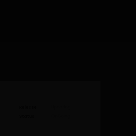
Updating
Release
OnGoing
Status