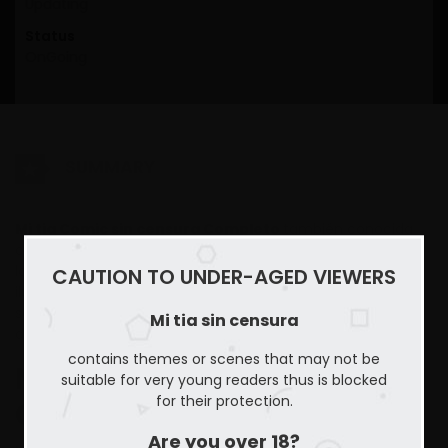
Updating
Status
OnGoing
SUMMARY
Mi tia Comic sin censura Completo
también conocida
como (AKA) “숙모, My aunt”. Este manhwa en curso se
lanzó en 2018. La historia fue escrita por Viagra y las
CAUTION TO UNDER-AGED VIEWERS
ilustraciones por Sexy Bong.
El webtoon de mi tía
trata
sobre la historia de Drama, Maduro, Romance, Recuentos
Mi tia sin censura
de la vida.
contains themes or scenes that may not be
Mi tia sin censura– Ver
suitable for very young readers thus is blocked
for their protection.
Comic COMPLETO
Are you over 18?