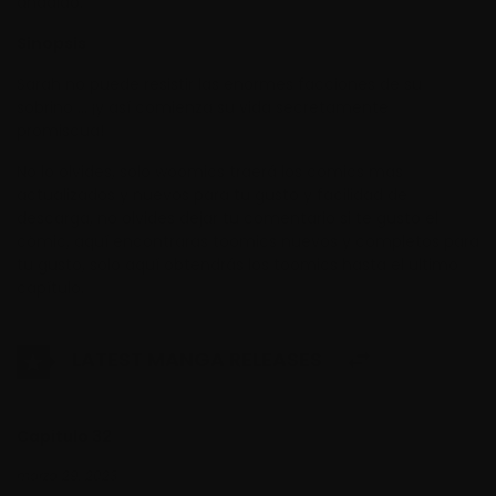
añadido.
Sinopsis
Sarah no puede resistir las enormes facciones de su
sobrino … ¡y así comienza su vida secretamente
promiscua!
No lo olvides, solo woomics traerá los comics mas
actualizados y nuevos para tu gusto y facilidad de
descarga, no olvides dejar tu comentario si te gusto el
cómic, aquí encontraras toomics nuevos y completos para
tu gusto, solo aquí obtendrás los toomics hasta el ultimo
capítulo.
LATEST MANGA RELEASES
Capitulo 32
marzo 29, 2023