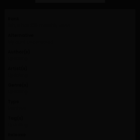
Rank
11th, it has 225 monthly views
Alternative
My aunt uncensored
Author(s)
Updating
Artist(s)
Updating
Genre(s)
Updating
Type
Manhwa
Tag(s)
Updating
Release