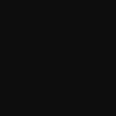
Capitulo 7
mayo 4, 2023
Capitulo 6
mayo 4, 2023
Capitulo 5
mayo 4, 2023
Capitulo 4
mayo 4, 2023
Capitulo 3
mayo 4, 2023