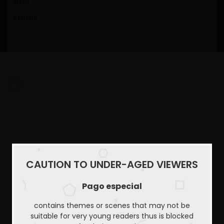
2023
Status
OnGoing
SUMMARY
Ver Pago especial manhwa completo también conocido
como (AKA) “이러지마! 김서방”. Este manhwa curso se lanzó
en 2020. La historia fue escrita por Gyulpi y las ilustraciones
por Kkamja. El webtoon yerno trata sobre Drama, Mature,
Smut story.
CAUTION TO UNDER-AGED VIEWERS
Pago especial – Ver Comic (Toomics) COMPLETO solo en
Pago especial
mundomanhwa el mejor sitio de para ver
manhwas,mangas y cómics, aquí puedes encontrar todos
contains themes or scenes that may not be
los capítulos de tus manhwas, mangas y cómics favoritos.
suitable for very young readers thus is blocked
hacemos todo lo posible para recopilar los capítulos de