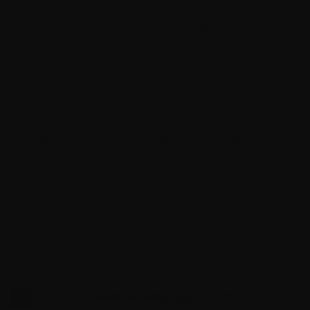
descubre que su viejo teléfono móvil tiene instalada una
aplicación llamada “Sperm Pay” que le permite pagar
cualquier cosa a cambio de actos sexuales. A medida que
aumenta su límite de pago, se ve acosado por mujeres
obsesionadas con él. Pero, ¿cuál es el límite de esta
aplicación?
“Señor, su pago está esperando. Por favor, introdúzcalo♥”
No lo olvides, solo mundomanhwa traerá los comics mas
actualizados y nuevos para tu gusto y facilidad de
descarga, no olvides dejar tu comentario si te gusto el
cómic, aquí encontraras toomics nuevos y completos para
tu gusto, solo aquí obtendrás los toomics hasta el ultimo
capítulo.
Mundomanhwa trae a tu disposiciones miles de manhwas
para que disfrutes de los mejores manhuas y manhwas
totalmente gratis para ti.
LATEST MANGA RELEASES