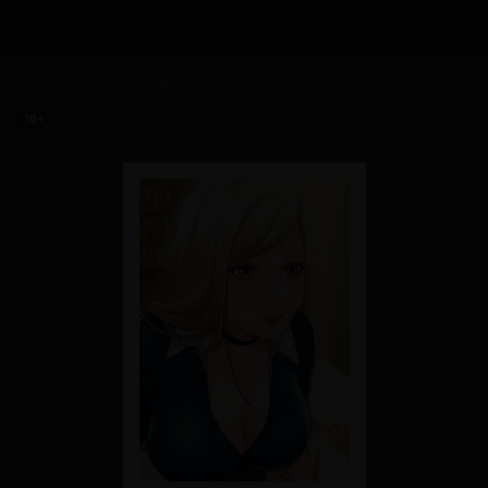
Home
Drama
Pago especial
Pago especial
18+