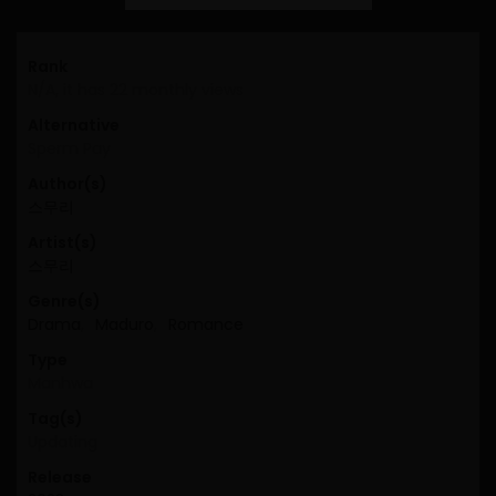
Rank
N/A, it has 22 monthly views
Alternative
Sperm Pay
Author(s)
스무리
Artist(s)
스무리
Genre(s)
Drama
,
Maduro
,
Romance
Type
Manhwa
Tag(s)
Updating
Release