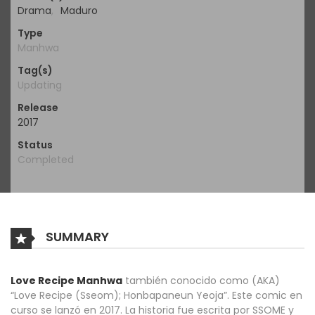
Drama
,
Maduro
Type
Manhwa
Tag(s)
Updating
Release
2017
Status
Completed
SUMMARY
Love Recipe Manhwa
también conocido como (AKA)
“Love Recipe (Sseom); Honbapaneun Yeoja”. Este comic en
curso se lanzó en 2017. La historia fue escrita por SSOME y