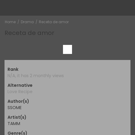
Home
Drama
Receta de amor
Receta de amor
Rank
N/A, it has 2 monthly views
Alternative
Love Recipe
Author(s)
SSOME
Artist(s)
TAMM
Genre(s)