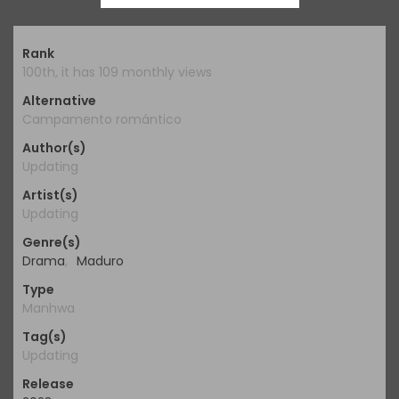
Rank
100th, it has 109 monthly views
Alternative
Campamento romántico
Author(s)
Updating
Artist(s)
Updating
Genre(s)
Drama
,
Maduro
Type
Manhwa
Tag(s)
Updating
Release