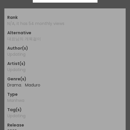
Rank
N/A, it has 54 monthly views
Alternative
대표님의 개목걸이
Author(s)
Updating
Artist(s)
Updating
Genre(s)
Drama
,
Maduro
Type
Manhwa
Tag(s)
Updating
Release