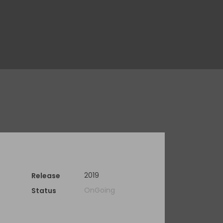
2019
Release
OnGoing
Status