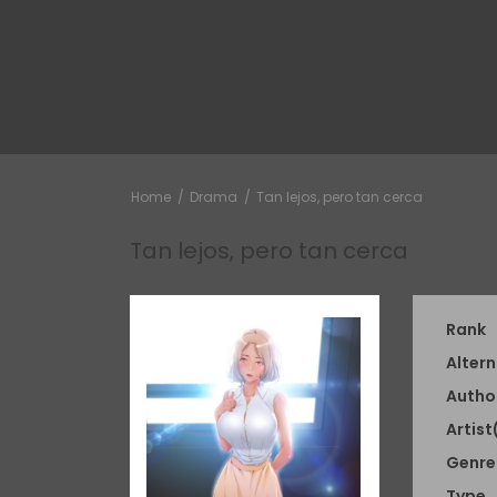
Home
Drama
Tan lejos, pero tan cerca
Tan lejos, pero tan cerca
Rank
Altern
Autho
Artist
Genre
Type