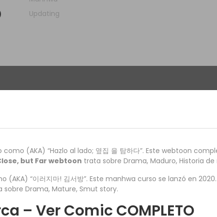
Updating
)
como (AKA) “Hazlo al lado; 옆집 을 탐하다”. Este webtoon completo s
Close, but Far webtoon
trata sobre Drama, Maduro, Historia d
(AKA) “이러지마! 김서방”. Este manhwa curso se lanzó en 2020. La hi
ta sobre Drama, Mature, Smut story.
cerca – Ver Comic COMPLETO