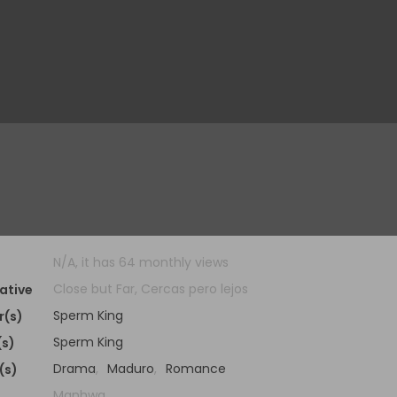
N/A, it has 64 monthly views
Close but Far, Cercas pero lejos
ative
Sperm King
r(s)
Sperm King
(s)
Drama
,
Maduro
,
Romance
(s)
Manhwa