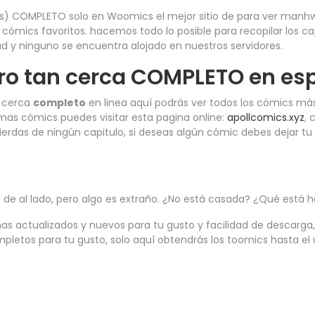
cs) COMPLETO solo en Woomics el mejor sitio de para ver man
ómics favoritos. hacemos todo lo posible para recopilar los ca
d y ninguno se encuentra alojado en nuestros servidores.
ro tan cerca COMPLETO en esp
n cerca
completo
en linea aquí podrás ver todos los cómics má
mas cómics puedes visitar esta pagina online:
apollcomics.xyz
, 
pierdas de ningún capitulo, si deseas algún cómic debes dejar 
de al lado, pero algo es extraño. ¿No está casada? ¿Qué está h
as actualizados y nuevos para tu gusto y facilidad de descarga, 
letos para tu gusto, solo aquí obtendrás los toomics hasta el u