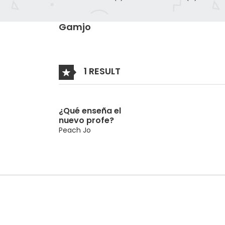
Gamjo
1 RESULT
¿Qué enseña el
nuevo profe?
Peach Jo