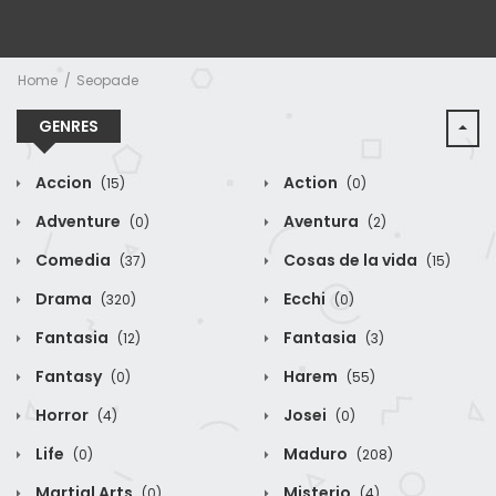
Home
Seopade
GENRES
Accion
Action
(15)
(0)
Adventure
Aventura
(0)
(2)
Comedia
Cosas de la vida
(37)
(15)
Drama
Ecchi
(320)
(0)
Fantasia
Fantasia
(12)
(3)
Fantasy
Harem
(0)
(55)
Horror
Josei
(4)
(0)
Life
Maduro
(0)
(208)
Martial Arts
Misterio
(0)
(4)