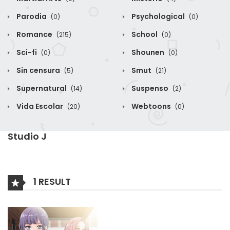
Parodia
Psychological
(0)
(0)
Romance
School
(215)
(0)
Sci-fi
Shounen
(0)
(0)
Sin censura
Smut
(5)
(21)
Supernatural
Suspenso
(14)
(2)
Vida Escolar
Webtoons
(20)
(0)
Studio J
1 RESULT