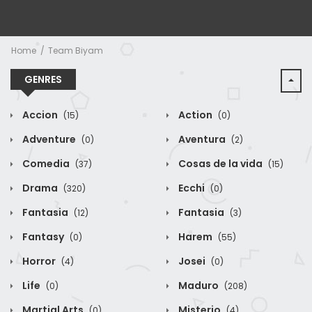
Home
Team Biyam
GENRES
Accion
Action
(15)
(0)
Adventure
Aventura
(0)
(2)
Comedia
Cosas de la vida
(37)
(15)
Drama
Ecchi
(320)
(0)
Fantasia
Fantasia
(12)
(3)
Fantasy
Harem
(0)
(55)
Horror
Josei
(4)
(0)
Life
Maduro
(0)
(208)
Martial Arts
Misterio
(0)
(4)