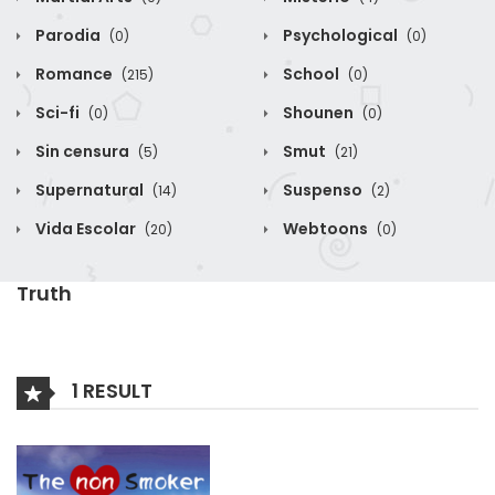
Parodia
Psychological
(0)
(0)
Romance
School
(215)
(0)
Sci-fi
Shounen
(0)
(0)
Sin censura
Smut
(5)
(21)
Supernatural
Suspenso
(14)
(2)
Vida Escolar
Webtoons
(20)
(0)
Truth
1 RESULT