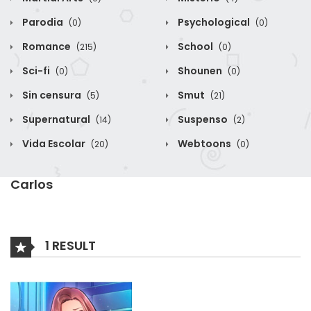
Parodia
Psychological
(0)
(0)
Romance
School
(215)
(0)
Sci-fi
Shounen
(0)
(0)
Sin censura
Smut
(5)
(21)
Supernatural
Suspenso
(14)
(2)
Vida Escolar
Webtoons
(20)
(0)
Carlos
1 RESULT