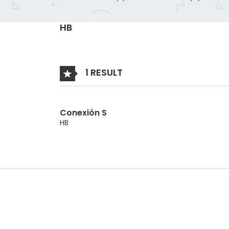
HB
1 RESULT
Conexión S
HB