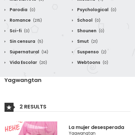
Parodia
Psychological
(0)
(0)
Romance
School
(215)
(0)
Sci-fi
Shounen
(0)
(0)
Sin censura
Smut
(5)
(21)
Supernatural
Suspenso
(14)
(2)
Vida Escolar
Webtoons
(20)
(0)
Yagwangtan
2 RESULTS
La mujer desesperada
Yagwangtan