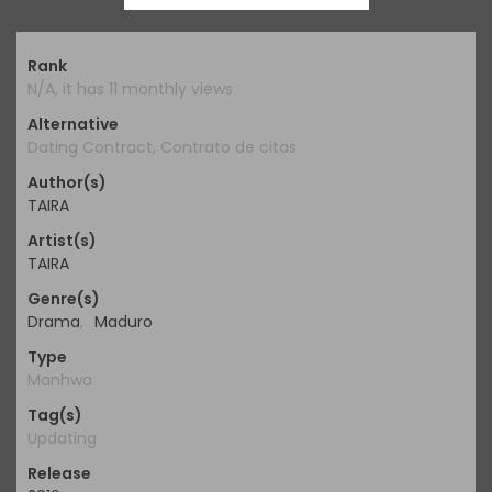
Rank
N/A, it has 11 monthly views
Alternative
Dating Contract, Contrato de citas
Author(s)
TAIRA
Artist(s)
TAIRA
Genre(s)
Drama
,
Maduro
Type
Manhwa
Tag(s)
Updating
Release