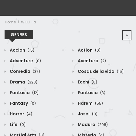
Home
WOLF IRI
GENRES
Accion
Action
(15)
(0)
Adventure
Aventura
(0)
(2)
Comedia
Cosas de la vida
(37)
(15)
Drama
Ecchi
(320)
(0)
Fantasia
Fantasia
(12)
(3)
Fantasy
Harem
(0)
(55)
Horror
Josei
(4)
(0)
Life
Maduro
(0)
(208)
Martial Arts
Misterio
(0)
(4)