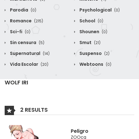
Parodia
Psychological
(0)
(0)
Romance
School
(215)
(0)
Sci-fi
Shounen
(0)
(0)
Sin censura
Smut
(5)
(21)
Supernatural
Suspenso
(14)
(2)
Vida Escolar
Webtoons
(20)
(0)
WOLF IRI
2 RESULTS
Peligro
ZOOcg