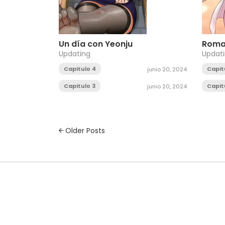
Un día con Yeonju
Roma
Updating
Updat
Capitulo 4
Capit
junio 20, 2024
Capitulo 3
Capit
junio 20, 2024
Posts
Older Posts
navigation