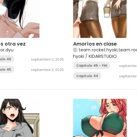
s otra vez
Amoríos en clase
or
,
dyu
ⓒ team rocket
,
hyoki
,
team roc
hyoki / KIDARISTUDIO
ulo 46
septiembre 2, 2025
Capitulo 45 - FIN
septiembre
ulo 45
septiembre 2, 2025
Capitulo 44
septiembre