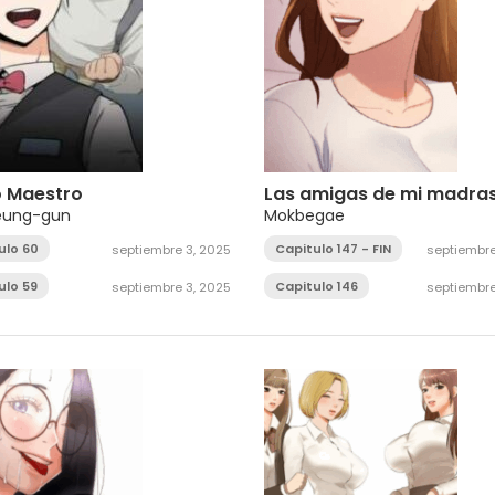
o Maestro
Las amigas de mi madra
eung-gun
Mokbegae
ulo 60
Capitulo 147 - FIN
septiembre 3, 2025
septiembre
ulo 59
Capitulo 146
septiembre 3, 2025
septiembre