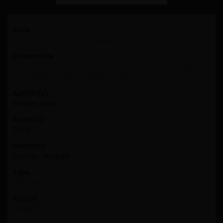
Rank
65th, it has 83 monthly views
Alternative
Thirty Two VS Twenty / 32 VS 20, Thirty-two VS Twenty,
de la misma edad, la edad no importa
Author(s)
Smoke Joker
Artist(s)
O2Lin
Genre(s)
Drama
,
Maduro
Type
Manhwa
Tag(s)
Updating