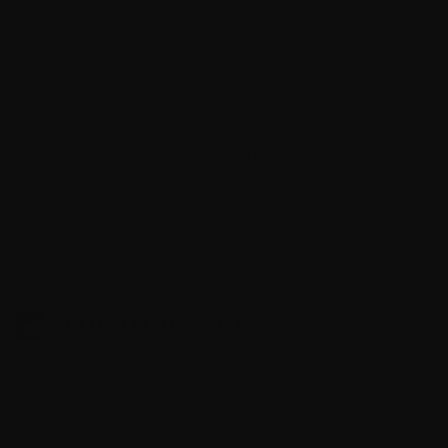
cómic debes dejar tu comentario pidiendo el cómic que
deseas que sea añadido.
Sinopsis
La edad no importa cuando se trata de amor… o de quién
te atrae físicamente.
No lo olvides, solo woomics traerá los comics mas
actualizados y nuevos para tu gusto y facilidad de
descarga, no olvides dejar tu comentario si te gusto el
cómic, aquí encontraras toomics nuevos y completos para
tu gusto, solo aquí obtendrás los toomics hasta el ultimo
capítulo.
LATEST MANGA RELEASES
Capitulo 26 - FIN
junio 21, 2022