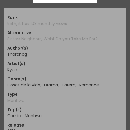
Rank
55th, it has 103 monthly views
Alternative
Sisters Neighbors, Waht Do you Take Me For?
Author(s)
Tharchog
Artist(s)
Kyun
Genre(s)
Cosas de la vida
,
Drama
,
Harem
,
Romance
Type
Manhwa
Tag(s)
Comic
,
Manhwa
Release